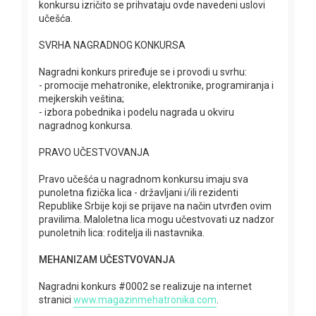
konkursu izričito se prihvataju ovde navedeni uslovi
učešća.
SVRHA NAGRADNOG KONKURSA
Nagradni konkurs priređuje se i provodi u svrhu:
- promocije mehatronike, elektronike, programiranja i
mejkerskih veština;
- izbora pobednika i podelu nagrada u okviru
nagradnog konkursa.
PRAVO UČESTVOVANJA
Pravo učešća u nagradnom konkursu imaju sva
punoletna fizička lica - državljani i/ili rezidenti
Republike Srbije koji se prijave na način utvrđen ovim
pravilima. Maloletna lica mogu učestvovati uz nadzor
punoletnih lica: roditelja ili nastavnika.
MEHANIZAM UČESTVOVANJA
Nagradni konkurs #0002 se realizuje na internet
stranici
www.magazinmehatronika.com
.