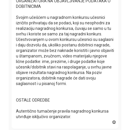
ORGANIZATORA NA OBJAVLJIVANJE PODATAKA O
DOBITNICIMA
Svojim učešćem u nagradnom konkursu učesnici
izričito prihvataju da se podaci, koji su neophodni za
realizaciju nagradnog konkursa, čuvaju se samo u tu
svrhu i koriste se samo za taj nagradni konkurs.
Učestvovanjem u ovom konkursu učesnici su saglasni
i daju dozvolu da, ukoliko postanu dobitnici nagrade,
organizator može bez naknade koristiti i javno objaviti
u štampanom, zvučnom, video materijalu njegove
lične podatke: ime, prezime, i druge podatke koje
učesnik/dobitnik stavi na raspolaganje, u svrhu javne
objave rezultata nagradnog konkursa. Na poziv
organizatora, dobitnik nagrade će dati svoju
saglasnost i u pisanoj formi.
OSTALE ODREDBE
Autentično tumačenje pravila nagradnog konkursa
utvrđuje isključivo organizator.
T
o