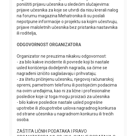
poništiti prijavu učesnika u sledećim slučajevima:
prijave učesnika za koje se utvrdi da nisu krerali nalog
na forumu magazina Mehatronika ili su poslali
nepotpune informacije o projektu sa kojim učestvuju,
prijave maloletnih učesnika bez pristanka nastavnika
ili roditelja,
ODGOVORNOST ORGANIZATORA
Organizator ne preuzima nikakvu odgovornost:
- za bilo kakve incidente ili povrede koji bi nastale
usled korišćenja dodeljenih nagrada, sa čime se
nagrađeni izričito saglašavaju i prihvataju;
- za štetu pričinjenu učesniku, njegovoj računarskoj
opremi, pametnom telefonu ili postojećim podacima
na ovim uređajima, kao ni za lične i profesionalne
posledice koje iz toga mogu proizaći za učesnika
- bilo kakve posledice nastale usled pogrešne
upotrebe ili zloupotrebe uslova nagradnog konkursa
od strane učesnika u nagradnom konkursu ili trećih
osoba.
ZAŠTITA LIČNIH PODATAKA I PRAVO