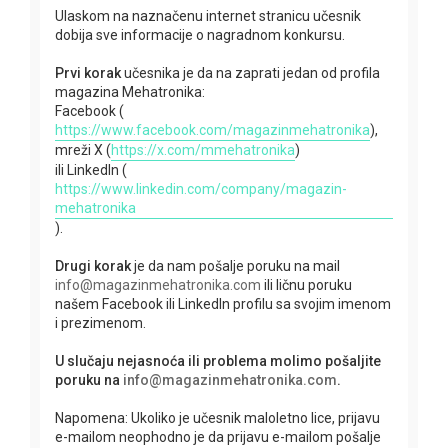
Ulaskom na naznačenu internet stranicu učesnik
dobija sve informacije o nagradnom konkursu.
Prvi korak
učesnika je da na zaprati jedan od profila
magazina Mehatronika:
Facebook (
https://www.facebook.com/magazinmehatronika
),
mreži X (
https://x.com/mmehatronika
)
ili LinkedIn (
https://www.linkedin.com/company/magazin-
mehatronika
).
Drugi korak
je da nam pošalje poruku na mail
info@magazinmehatronika.com
ili ličnu poruku
našem Facebook ili LinkedIn profilu sa svojim imenom
i prezimenom.
U slučaju nejasnoća ili problema molimo pošaljite
poruku na
info@magazinmehatronika.com
.
Napomena: Ukoliko je učesnik maloletno lice, prijavu
e-mailom neophodno je da prijavu e-mailom pošalje