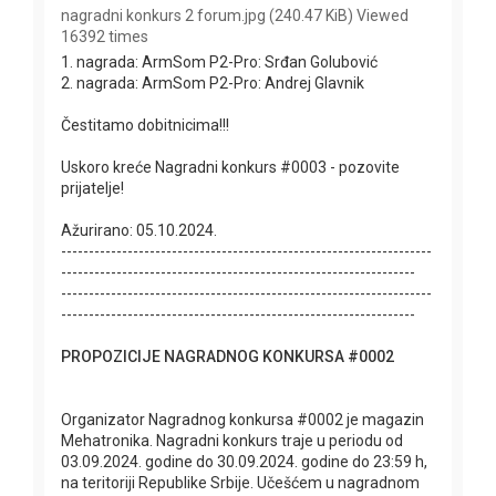
nagradni konkurs 2 forum.jpg (240.47 KiB) Viewed
16392 times
1. nagrada: ArmSom P2-Pro: Srđan Golubović
2. nagrada: ArmSom P2-Pro: Andrej Glavnik
Čestitamo dobitnicima!!!
Uskoro kreće Nagradni konkurs #0003 - pozovite
prijatelje!
Ažurirano: 05.10.2024.
-------------------------------------------------------------------
----------------------------------------------------------------
-------------------------------------------------------------------
----------------------------------------------------------------
PROPOZICIJE NAGRADNOG KONKURSA #0002
Organizator Nagradnog konkursa #0002 je magazin
Mehatronika. Nagradni konkurs traje u periodu od
03.09.2024. godine do 30.09.2024. godine do 23:59 h,
na teritoriji Republike Srbije. Učešćem u nagradnom