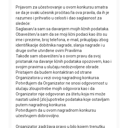
Prijavom za učestvovanje u ovom konkursu smatra
se da je svaki učesnik pročitao/la ova pravila, da ih je
razumeo i prihvatio u celosti i dao saglasnost za
sledeće:
Saglasan/a sam sa davanjem mojih ličnih podataka.
Obavešten/a sam da se moji lični podaci kao što su
ime i prezime, broj telefona, e-mail, prikupljaju zbog
identifikacije dobitnika nagrade, slanja nagrade i u
druge svrhe utvrđene ovim Pravilima
Takođe sam obavešten/a o svom pravu da svoj
pristanak na davanje ličnih podataka opozovem, kao i
svojim pravima u slučaju nedozvoljene obrade.
Pristajem da budem kontaktiran od strane
Organizatora u vezi ovog nagradnog konkursa.
Potvrđujem da Organizator ne snosi odgovornost u
slučaju zloupotrebe mojih odgovora kao i da
Organizator nije odgovoran za štetu koja mi može
nastati usled (zlo)upotrebe podataka koje ostavljam
putem nagradnog konkursa.
Potvrđujem da u ovom nagradnom konkursu
učestvujem dobrovoljno.
Organizator zadržava pravo u bilo kojem trenutku