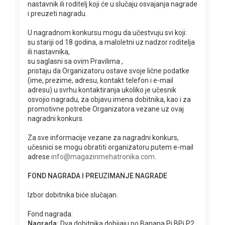
nastavnik ili roditelj koji će u slučaju osvajanja nagrade
i preuzeti nagradu.
U nagradnom konkursu mogu da učestvuju svi koji:
su stariji od 18 godina, a maloletni uz nadzor roditelja
ili nastavnika,
su saglasni sa ovim Pravilima ,
pristaju da Organizatoru ostave svoje lične podatke
(ime, prezime, adresu, kontakt telefon i e-mail
adresu) u svrhu kontaktiranja ukoliko je učesnik
osvojio nagradu, za objavu imena dobitnika, kao i za
promotivne potrebe Organizatora vezane uz ovaj
nagradni konkurs.
Za sve informacije vezane za nagradni konkurs,
učesnici se mogu obratiti organizatoru putem e-mail
adrese
info@magazinmehatronika.com
.
FOND NAGRADA I PREUZIMANJE NAGRADE
Izbor dobitnika biće slučajan.
Fond nagrada:
Nagrada:
Dva dobitnika dobijaju po Banana Pi BPi P2