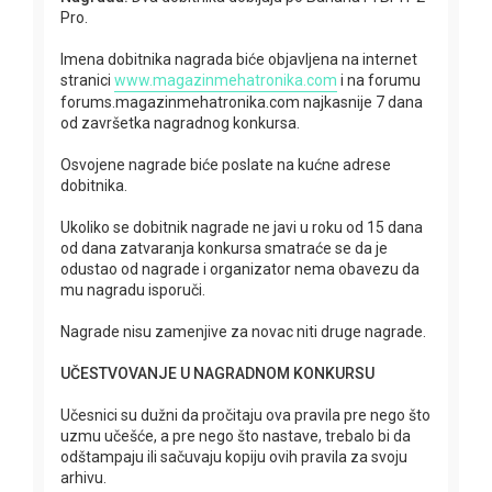
Pro.
Imena dobitnika nagrada biće objavljena na internet
stranici
www.magazinmehatronika.com
i na forumu
forums.magazinmehatronika.com najkasnije 7 dana
od završetka nagradnog konkursa.
Osvojene nagrade biće poslate na kućne adrese
dobitnika.
Ukoliko se dobitnik nagrade ne javi u roku od 15 dana
od dana zatvaranja konkursa smatraće se da je
odustao od nagrade i organizator nema obavezu da
mu nagradu isporuči.
Nagrade nisu zamenjive za novac niti druge nagrade.
UČESTVOVANJE U NAGRADNOM KONKURSU
Učesnici su dužni da pročitaju ova pravila pre nego što
uzmu učešće, a pre nego što nastave, trebalo bi da
odštampaju ili sačuvaju kopiju ovih pravila za svoju
arhivu.